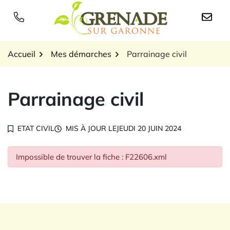
Gestion des traceurs
Aller
au
Logo Grenade sur Garon
contenu
Accueil
Mes démarches
Parrainage civil
Parrainage civil
ETAT CIVIL
MIS À JOUR LE
JEUDI 20 JUIN 2024
Impossible de trouver la fiche : F22606.xml