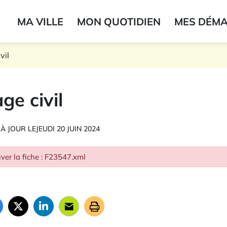
ogo du label
MA VILLE
MON QUOTIDIEN
MES DÉM
onne
vil
ge civil
 À JOUR LE
JEUDI 20 JUIN 2024
ver la fiche : F23547.xml