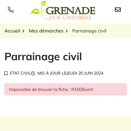
Gestion des traceurs
Aller
au
Logo Grenade sur Garon
contenu
Accueil
Mes démarches
Parrainage civil
Parrainage civil
ETAT CIVIL
MIS À JOUR LE
JEUDI 20 JUIN 2024
Impossible de trouver la fiche : R1008.xml