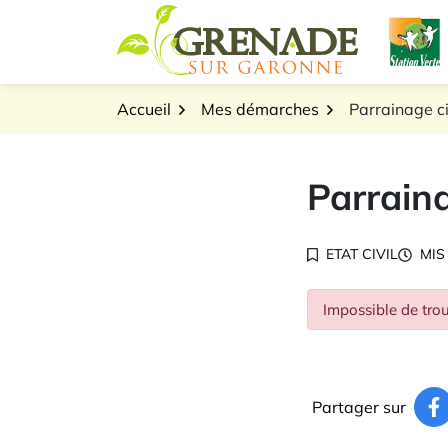
Gestion des traceurs
Aller
L
au
Logo Grenade sur Gar
contenu
Accueil
Mes démarches
Parrainage ci
Parraina
ETAT CIVIL
MIS
Impossible de trou
Partager sur