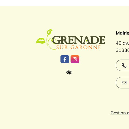
Logo Gren
Mairi
40 av
31330
Lien vers le compte Facebook
Lien vers le compte Inst
Gestion 