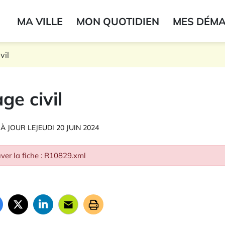
ogo du label
MA VILLE
MON QUOTIDIEN
MES DÉM
onne
vil
ge civil
 À JOUR LE
JEUDI 20 JUIN 2024
ver la fiche : R10829.xml