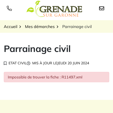
Gestion des traceurs
Aller
au
Logo Grenade sur Garon
contenu
Accueil
Mes démarches
Parrainage civil
Parrainage civil
ETAT CIVIL
MIS À JOUR LE
JEUDI 20 JUIN 2024
Impossible de trouver la fiche : R11497.xml