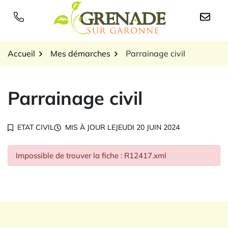
Gestion des traceurs
Aller
au
Logo Grenade sur Garon
contenu
Accueil
Mes démarches
Parrainage civil
Parrainage civil
ETAT CIVIL
MIS À JOUR LE
JEUDI 20 JUIN 2024
Impossible de trouver la fiche : R12417.xml