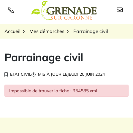
Gestion des traceurs
Aller
au
Logo Grenade sur Garon
contenu
Accueil
Mes démarches
Parrainage civil
Parrainage civil
ETAT CIVIL
MIS À JOUR LE
JEUDI 20 JUIN 2024
Impossible de trouver la fiche : R54885.xml