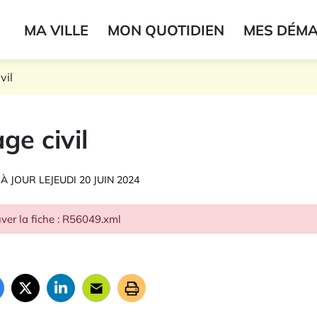
ogo du label
MA VILLE
MON QUOTIDIEN
MES DÉM
onne
vil
ge civil
 À JOUR LE
JEUDI 20 JUIN 2024
ver la fiche : R56049.xml