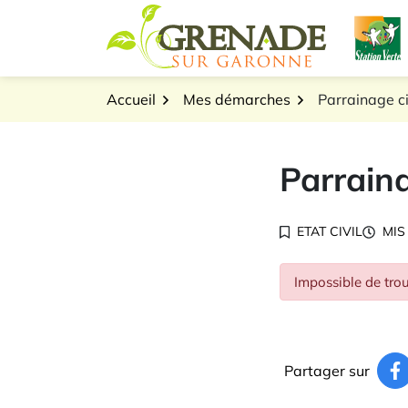
Gestion des traceurs
Aller
L
au
Logo Grenade sur Gar
contenu
Accueil
Mes démarches
Parrainage ci
Parraina
ETAT CIVIL
MIS
Impossible de trou
Partager sur