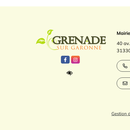
Logo Gren
Mairi
40 av
31330
Lien vers le compte Facebook
Lien vers le compte Inst
Gestion 