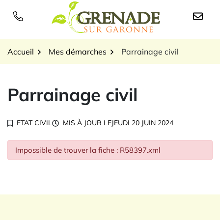
Gestion des traceurs
Aller
au
Logo Grenade sur Garon
contenu
Accueil
Mes démarches
Parrainage civil
Parrainage civil
ETAT CIVIL
MIS À JOUR LE
JEUDI 20 JUIN 2024
Impossible de trouver la fiche : R58397.xml