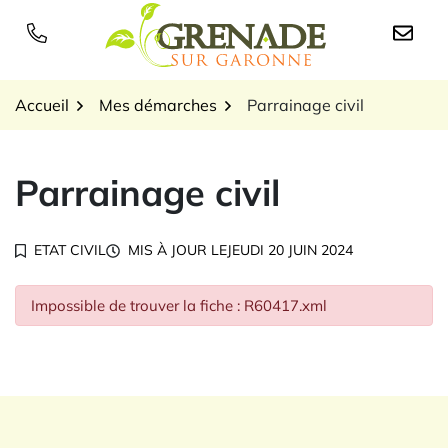
Gestion des traceurs
Aller
au
Logo Grenade sur Garon
contenu
Accueil
Mes démarches
Parrainage civil
Parrainage civil
ETAT CIVIL
MIS À JOUR LE
JEUDI 20 JUIN 2024
Impossible de trouver la fiche : R60417.xml