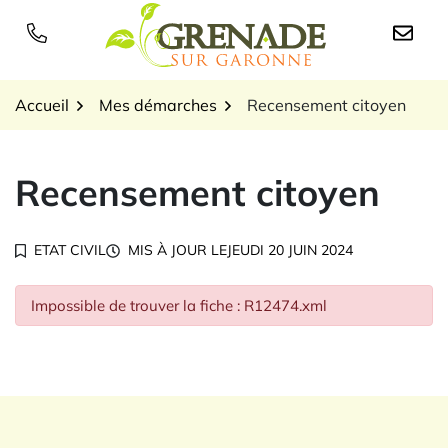
Gestion des traceurs
Aller
au
Logo Grenade sur Garon
contenu
Accueil
Mes démarches
Recensement citoyen
Recensement citoyen
ETAT CIVIL
MIS À JOUR LE
JEUDI 20 JUIN 2024
Impossible de trouver la fiche : R12474.xml