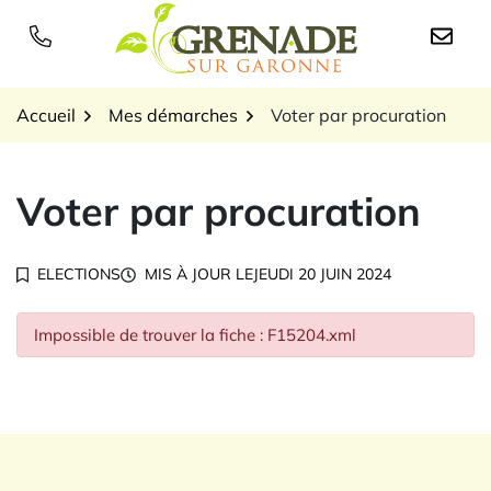
Gestion des traceurs
Aller
au
Logo Grenade sur Garon
contenu
Accueil
Mes démarches
Voter par procuration
Voter par procuration
ELECTIONS
MIS À JOUR LE
JEUDI 20 JUIN 2024
Impossible de trouver la fiche : F15204.xml