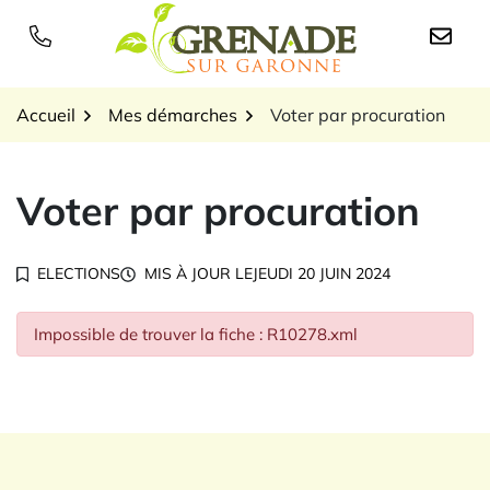
Gestion des traceurs
Aller
au
Logo Grenade sur Garon
contenu
Accueil
Mes démarches
Voter par procuration
Voter par procuration
ELECTIONS
MIS À JOUR LE
JEUDI 20 JUIN 2024
Impossible de trouver la fiche : R10278.xml