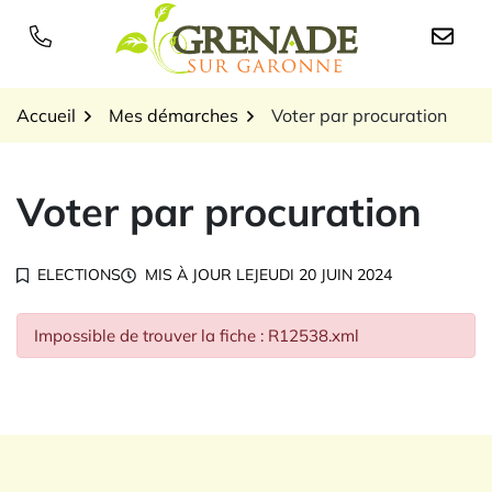
Gestion des traceurs
Aller
au
Logo Grenade sur Garon
contenu
Accueil
Mes démarches
Voter par procuration
Voter par procuration
ELECTIONS
MIS À JOUR LE
JEUDI 20 JUIN 2024
Impossible de trouver la fiche : R12538.xml