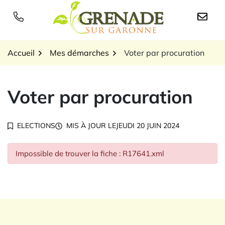
Gestion des traceurs
Aller
au
Logo Grenade sur Garon
contenu
Accueil
Mes démarches
Voter par procuration
Voter par procuration
ELECTIONS
MIS À JOUR LE
JEUDI 20 JUIN 2024
Impossible de trouver la fiche : R17641.xml