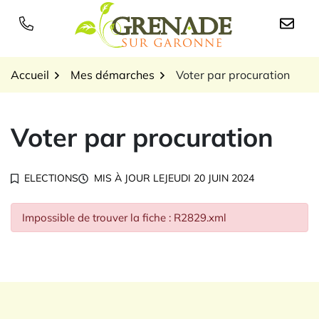
Gestion des traceurs
Aller
au
Logo Grenade sur Garon
contenu
Accueil
Mes démarches
Voter par procuration
Voter par procuration
ELECTIONS
MIS À JOUR LE
JEUDI 20 JUIN 2024
Impossible de trouver la fiche : R2829.xml