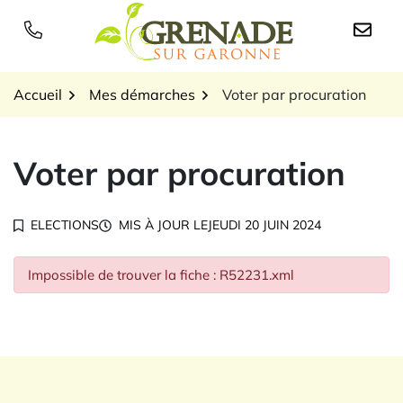
Gestion des traceurs
Aller
au
Logo Grenade sur Garon
contenu
Accueil
Mes démarches
Voter par procuration
Voter par procuration
ELECTIONS
MIS À JOUR LE
JEUDI 20 JUIN 2024
Impossible de trouver la fiche : R52231.xml