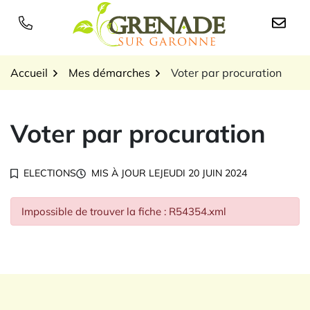
Gestion des traceurs
Aller
au
Logo Grenade sur Garon
contenu
Accueil
Mes démarches
Voter par procuration
Voter par procuration
ELECTIONS
MIS À JOUR LE
JEUDI 20 JUIN 2024
Impossible de trouver la fiche : R54354.xml