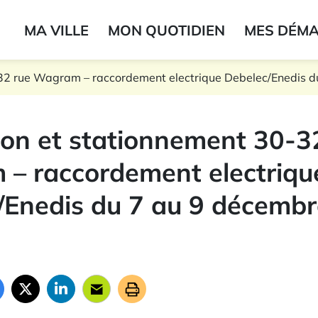
ogo du label
MA VILLE
MON QUOTIDIEN
MES DÉM
onne
-32 rue Wagram – raccordement electrique Debelec/Enedis 
ion et stationnement 30-3
– raccordement electriqu
/Enedis du 7 au 9 décemb