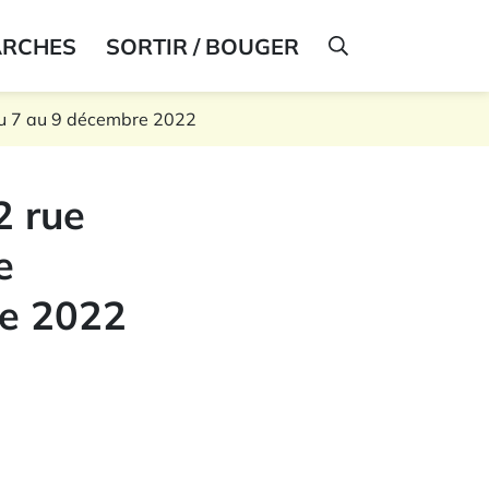
ARCHES
SORTIR / BOUGER
AFFICHER LA R
du 7 au 9 décembre 2022
2 rue
e
re 2022