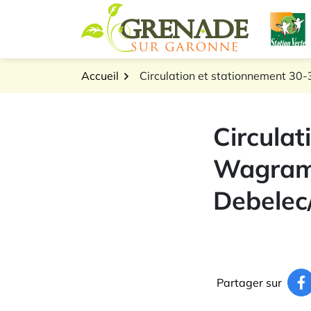
Gestion des traceurs
Aller
L
au
Logo Grenade sur Gar
contenu
Accueil
Circulation et stationnement 30
Circulat
Wagram 
Debelec
Partager sur