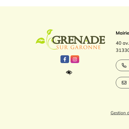
Logo Gren
Mairi
40 av
31330
Lien vers le compte Facebook
Lien vers le compte Inst
Gestion 