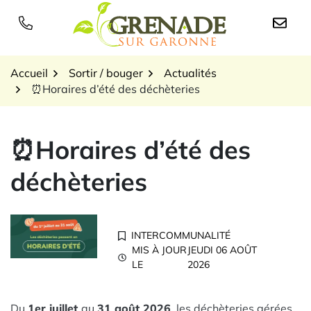
Gestion des traceurs
Aller
au
Logo Grenade sur Garon
contenu
Accueil
Sortir / bouger
Actualités
⏰Horaires d’été des déchèteries
⏰Horaires d’été des
déchèteries
INTERCOMMUNALITÉ
MIS À JOUR
JEUDI 06 AOÛT
LE
2026
Du
1er juillet
au
31 août 2026
, les déchèteries gérées