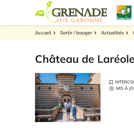
Gestion des traceurs
Aller
L
au
Logo Grenade sur Gar
contenu
Accueil
Sortir / bouger
Actualités
Château de Laréol
INTERCO
MIS À J