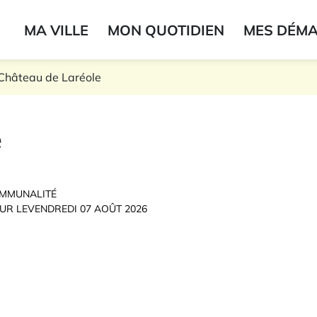
ogo du label
MA VILLE
MON QUOTIDIEN
MES DÉM
onne
Château de Laréole
e
MMUNALITÉ
OUR LE
VENDREDI 07 AOÛT 2026