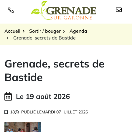
Gestion des traceurs
Aller
au
Logo Grenade sur Garon
contenu
Accueil
Sortir / bouger
Agenda
Grenade, secrets de Bastide
Grenade, secrets de
Bastide
Le
19
août
2026
18
PUBLIÉ LE
MARDI 07 JUILLET 2026