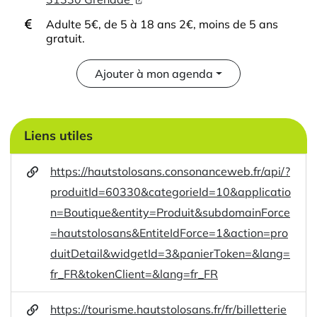
Adulte 5€, de 5 à 18 ans 2€, moins de 5 ans
gratuit.
Ajouter à mon agenda
Liens utiles
https://hautstolosans.consonanceweb.fr/api/?
produitId=60330&categorieId=10&applicatio
n=Boutique&entity=Produit&subdomainForce
=hautstolosans&EntiteIdForce=1&action=pro
duitDetail&widgetId=3&panierToken=&lang=
fr_FR&tokenClient=&lang=fr_FR
https://tourisme.hautstolosans.fr/fr/billetterie