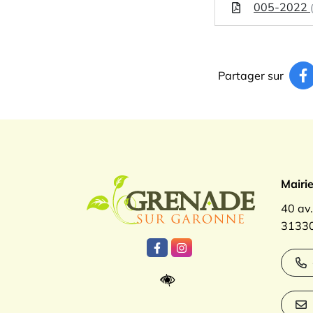
005-2022
Partager sur
Logo Gren
Mairi
40 av
31330
Lien vers le compte Facebook
Lien vers le compte Inst