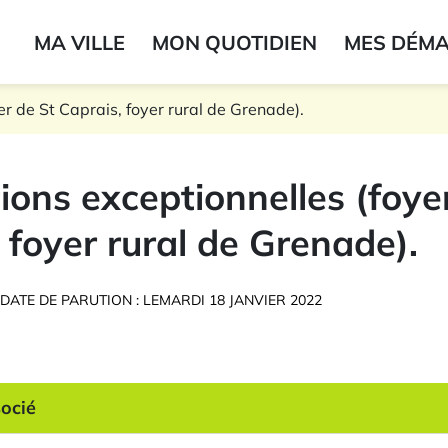
ogo du label
MA VILLE
MON QUOTIDIEN
MES DÉM
onne
r de St Caprais, foyer rural de Grenade).
ons exceptionnelles (foye
 foyer rural de Grenade).
DATE DE PARUTION : LE
MARDI 18 JANVIER 2022
ocié