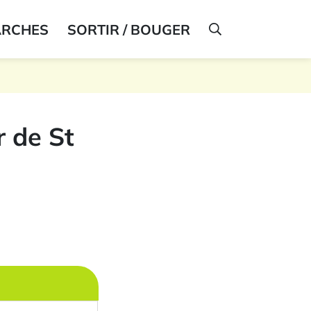
ARCHES
SORTIR / BOUGER
AFFICHER LA R
r de St