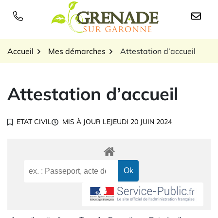
Gestion des traceurs
Aller
au
Logo Grenade sur Garon
contenu
Accueil
Mes démarches
Attestation d’accueil
Attestation d’accueil
ETAT CIVIL
MIS À JOUR LE
JEUDI 20 JUIN 2024