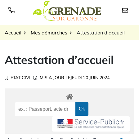
Gestion des traceurs
Aller
au
Logo Grenade sur Garon
contenu
Accueil
Mes démarches
Attestation d’accueil
Attestation d’accueil
ETAT CIVIL
MIS À JOUR LE
JEUDI 20 JUIN 2024