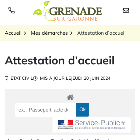
Gestion des traceurs
Aller
au
Logo Grenade sur Garon
contenu
Accueil
Mes démarches
Attestation d’accueil
Attestation d’accueil
ETAT CIVIL
MIS À JOUR LE
JEUDI 20 JUIN 2024