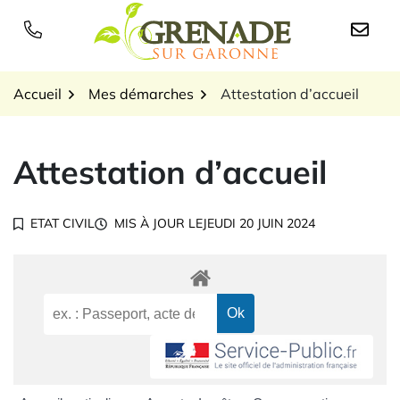
Gestion des traceurs
Aller
au
Logo Grenade sur Garon
contenu
Accueil
Mes démarches
Attestation d’accueil
Attestation d’accueil
ETAT CIVIL
MIS À JOUR LE
JEUDI 20 JUIN 2024