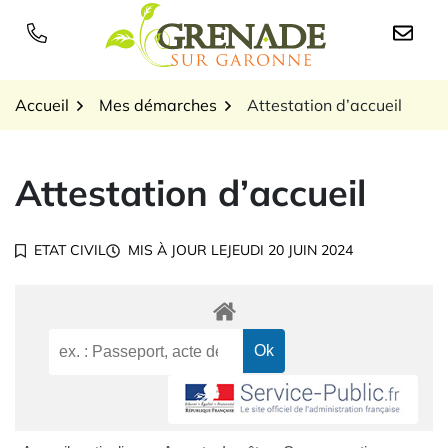
Gestion des traceurs
Aller
au
Logo Grenade sur Garon
contenu
Accueil
Mes démarches
Attestation d’accueil
Attestation d’accueil
ETAT CIVIL
MIS À JOUR LE
JEUDI 20 JUIN 2024