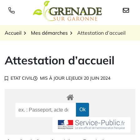
Gestion des traceurs
Aller
au
Logo Grenade sur Garon
contenu
Accueil
Mes démarches
Attestation d’accueil
Attestation d’accueil
ETAT CIVIL
MIS À JOUR LE
JEUDI 20 JUIN 2024