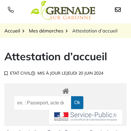
Gestion des traceurs
Aller
au
Logo Grenade sur Garon
contenu
Accueil
Mes démarches
Attestation d’accueil
Attestation d’accueil
ETAT CIVIL
MIS À JOUR LE
JEUDI 20 JUIN 2024