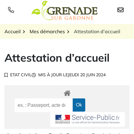
Gestion des traceurs
Aller
au
Logo Grenade sur Garon
contenu
Accueil
Mes démarches
Attestation d’accueil
Attestation d’accueil
ETAT CIVIL
MIS À JOUR LE
JEUDI 20 JUIN 2024