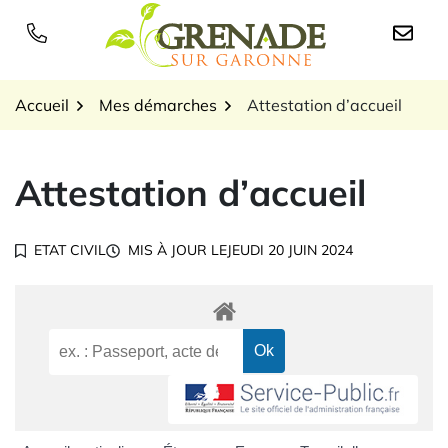
Gestion des traceurs
Aller
au
Logo Grenade sur Garon
contenu
Accueil
Mes démarches
Attestation d’accueil
Attestation d’accueil
ETAT CIVIL
MIS À JOUR LE
JEUDI 20 JUIN 2024