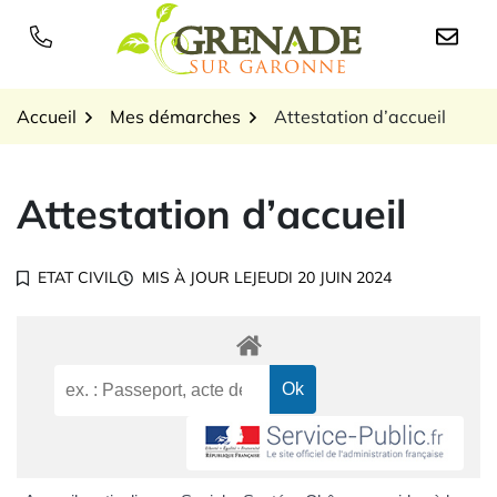
Gestion des traceurs
Aller
au
Logo Grenade sur Garon
contenu
Accueil
Mes démarches
Attestation d’accueil
Attestation d’accueil
ETAT CIVIL
MIS À JOUR LE
JEUDI 20 JUIN 2024