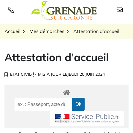
Gestion des traceurs
Aller
au
Logo Grenade sur Garon
contenu
Accueil
Mes démarches
Attestation d’accueil
Attestation d’accueil
ETAT CIVIL
MIS À JOUR LE
JEUDI 20 JUIN 2024