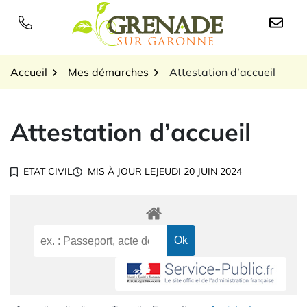
Gestion des traceurs
Aller
au
Logo Grenade sur Garon
contenu
Accueil
Mes démarches
Attestation d’accueil
Attestation d’accueil
ETAT CIVIL
MIS À JOUR LE
JEUDI 20 JUIN 2024