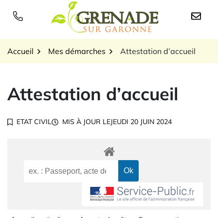
Gestion des traceurs
Aller
au
Logo Grenade sur Garon
contenu
Accueil
Mes démarches
Attestation d’accueil
Attestation d’accueil
ETAT CIVIL
MIS À JOUR LE
JEUDI 20 JUIN 2024