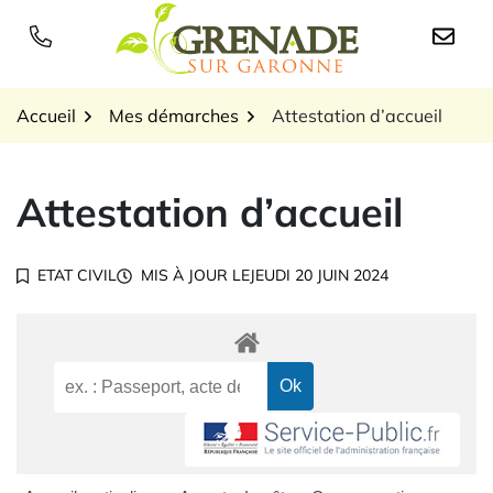
Gestion des traceurs
Aller
au
Logo Grenade sur Garon
contenu
Accueil
Mes démarches
Attestation d’accueil
Attestation d’accueil
ETAT CIVIL
MIS À JOUR LE
JEUDI 20 JUIN 2024