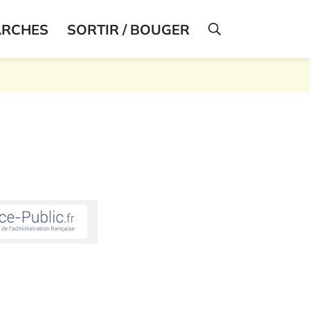
ARCHES
SORTIR / BOUGER
AFFICHER LA R