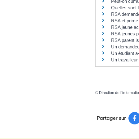
Peut-on cumul
Quelles sont 
RSA demandeu
RSA et prime d
RSA jeune ac
RSA jeunes p
RSA parent is
Un demandeur 
Un étudiant a-
Un travailleur
©
Direction de l’informati
Partager sur