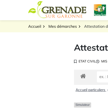
Gestion des traceurs
Aller
L
au
Logo Grenade sur Gar
contenu
Accueil
Mes démarches
Attestation d
Attestat
ETAT CIVIL
MIS
Accueil particuliers
Simulateur