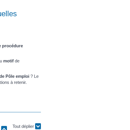
uelles
e procédure
du
motif
de
de Pôle emploi
? Le
ions à retenir.
r
Tout déplier