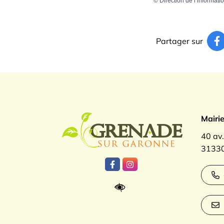
©
Direction de l’informati
Partager sur
Logo Gren
Mairi
40 av
31330
Lien vers le compte Facebook
Lien vers le compte Inst