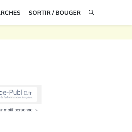
ARCHES
SORTIR / BOUGER
AFFICHER LA R
ur motif personnel
>