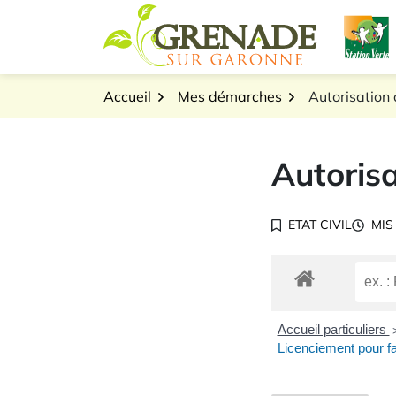
Gestion des traceurs
Aller
L
au
Logo Grenade sur Gar
contenu
Accueil
Mes démarches
Autorisation d
Autorisa
ETAT CIVIL
MIS
Accueil particuliers
Licenciement pour fa