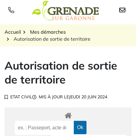
Gestion des traceurs
Aller
au
Logo Grenade sur Garon
contenu
Accueil
Mes démarches
Autorisation de sortie de territoire
Autorisation de sortie
de territoire
ETAT CIVIL
MIS À JOUR LE
JEUDI 20 JUIN 2024