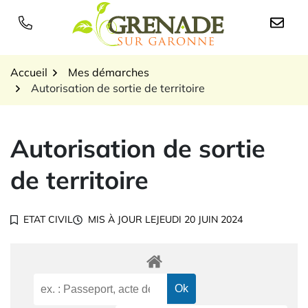
Gestion des traceurs
Aller
au
Logo Grenade sur Garon
contenu
Accueil
Mes démarches
Autorisation de sortie de territoire
Autorisation de sortie
de territoire
ETAT CIVIL
MIS À JOUR LE
JEUDI 20 JUIN 2024