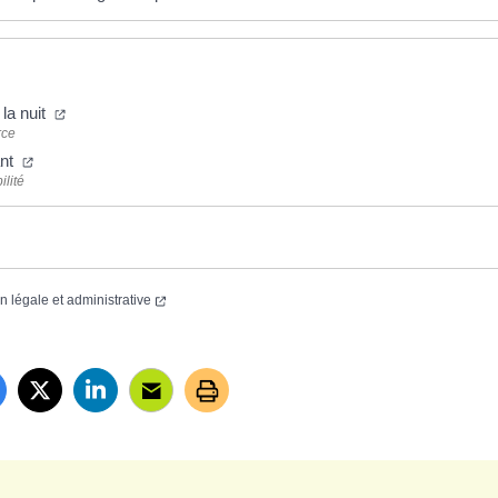
 la nuit
rce
ant
ilité
on légale et administrative