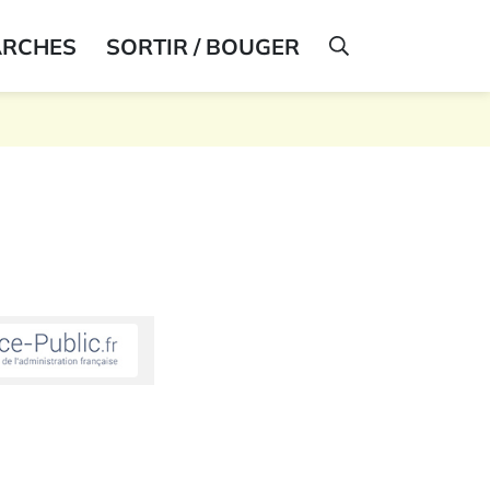
ARCHES
SORTIR / BOUGER
AFFICHER LA R