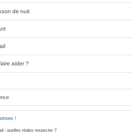
sson de nuit
ant
ail
ire aider ?
ence
onses !
ail : quelles règles respecter ?