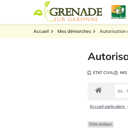
Gestion des traceurs
Aller
L
au
Logo Grenade sur Gar
contenu
Accueil
Mes démarches
Autorisation d
Autorisa
ETAT CIVIL
MIS
Accueil particuliers
Fiche pratique