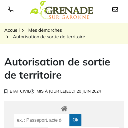
Gestion des traceurs
Aller
au
Logo Grenade sur Garon
contenu
Accueil
Mes démarches
Autorisation de sortie de territoire
Autorisation de sortie
de territoire
ETAT CIVIL
MIS À JOUR LE
JEUDI 20 JUIN 2024