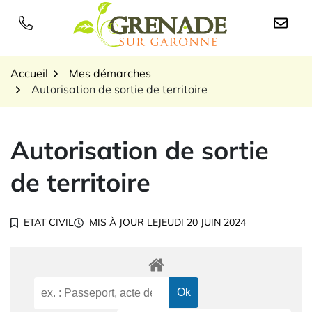
Gestion des traceurs
Aller
au
Logo Grenade sur Garon
contenu
Accueil
Mes démarches
Autorisation de sortie de territoire
Autorisation de sortie
de territoire
ETAT CIVIL
MIS À JOUR LE
JEUDI 20 JUIN 2024