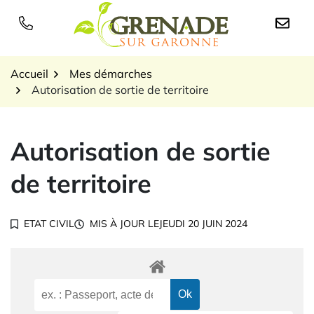
Gestion des traceurs
Aller
au
Logo Grenade sur Garon
contenu
Accueil
Mes démarches
Autorisation de sortie de territoire
Autorisation de sortie
de territoire
ETAT CIVIL
MIS À JOUR LE
JEUDI 20 JUIN 2024