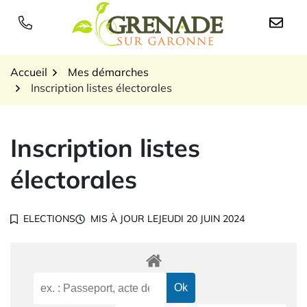
Gestion des traceurs
Aller
au
Logo Grenade sur Garon
contenu
Accueil
Mes démarches
Inscription listes électorales
Inscription listes
électorales
ELECTIONS
MIS À JOUR LE
JEUDI 20 JUIN 2024