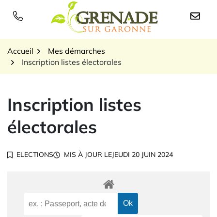
Gestion des traceurs
Aller
au
Logo Grenade sur Garon
contenu
Accueil
Mes démarches
Inscription listes électorales
Inscription listes
électorales
ELECTIONS
MIS À JOUR LE
JEUDI 20 JUIN 2024