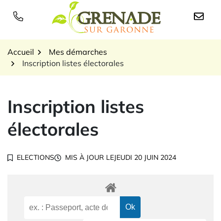
Gestion des traceurs
Aller
au
Logo Grenade sur Garon
contenu
Accueil
Mes démarches
Inscription listes électorales
Inscription listes
électorales
ELECTIONS
MIS À JOUR LE
JEUDI 20 JUIN 2024