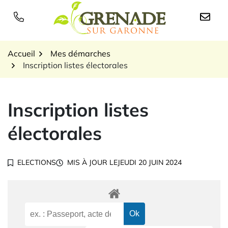
Gestion des traceurs
Aller
au
Logo Grenade sur Garon
contenu
Accueil
Mes démarches
Inscription listes électorales
Inscription listes
électorales
ELECTIONS
MIS À JOUR LE
JEUDI 20 JUIN 2024