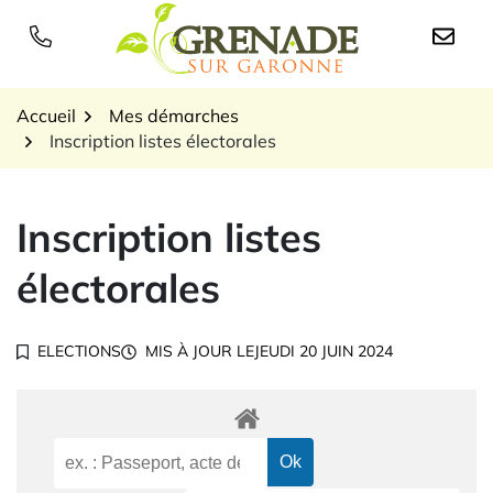
Gestion des traceurs
Aller
au
Logo Grenade sur Garon
contenu
Accueil
Mes démarches
Inscription listes électorales
Inscription listes
électorales
ELECTIONS
MIS À JOUR LE
JEUDI 20 JUIN 2024